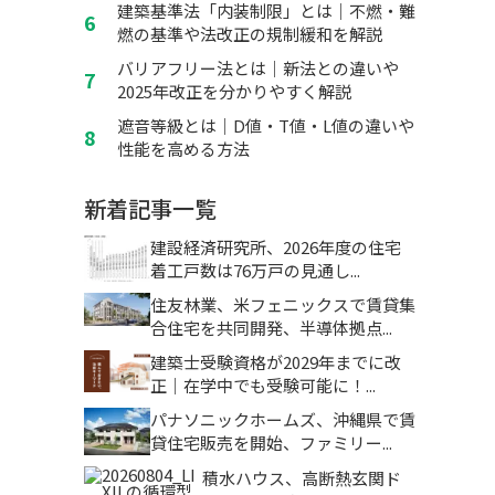
建築基準法「内装制限」とは｜不燃・難
燃の基準や法改正の規制緩和を解説
バリアフリー法とは｜新法との違いや
2025年改正を分かりやすく解説
遮音等級とは｜D値・T値・L値の違いや
性能を高める方法
新着記事一覧
建設経済研究所、2026年度の住宅
着工戸数は76万戸の見通し...
住友林業、米フェニックスで賃貸集
合住宅を共同開発、半導体拠点...
建築士受験資格が2029年までに改
正｜在学中でも受験可能に！...
パナソニックホームズ、沖縄県で賃
貸住宅販売を開始、ファミリー...
積水ハウス、高断熱玄関ド