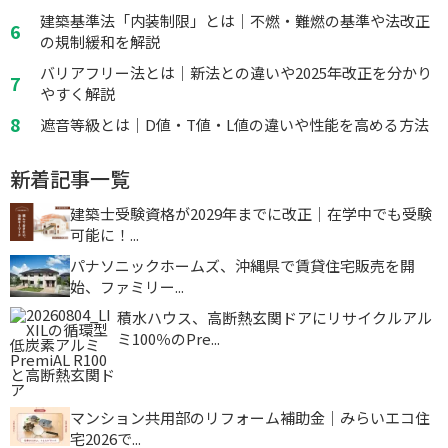
建築基準法「内装制限」とは｜不燃・難燃の基準や法改正
の規制緩和を解説
バリアフリー法とは｜新法との違いや2025年改正を分かり
やすく解説
遮音等級とは｜D値・T値・L値の違いや性能を高める方法
新着記事一覧
建築士受験資格が2029年までに改正｜在学中でも受験
可能に！...
パナソニックホームズ、沖縄県で賃貸住宅販売を開
始、ファミリー...
積水ハウス、高断熱玄関ドアにリサイクルアル
ミ100％のPre...
マンション共用部のリフォーム補助金｜みらいエコ住
宅2026で...