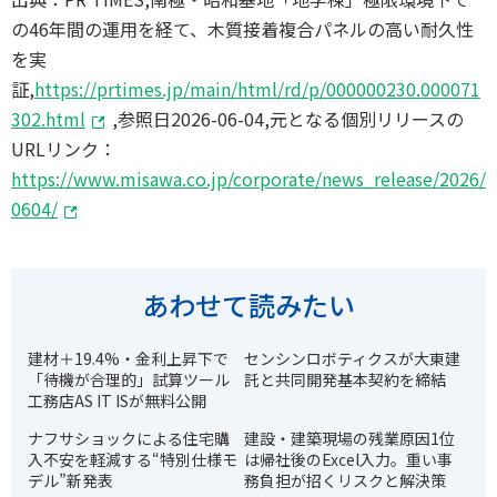
の46年間の運用を経て、木質接着複合パネルの高い耐久性
を実
証,
https://prtimes.jp/main/html/rd/p/000000230.000071
302.html
,参照日2026-06-04,元となる個別リリースの
URLリンク：
https://www.misawa.co.jp/corporate/news_release/2026/
0604/
あわせて読みたい
建材＋19.4%・金利上昇下で
センシンロボティクスが大東建
「待機が合理的」試算ツール
託と共同開発基本契約を締結
工務店AS IT ISが無料公開
ナフサショックによる住宅購
建設・建築現場の残業原因1位
入不安を軽減する“特別仕様モ
は帰社後のExcel入力。重い事
デル”新発表
務負担が招くリスクと解決策