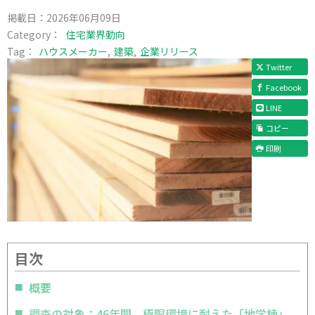
掲載日：
2026年06月09日
Category：
住宅業界動向
Tag：
ハウスメーカー
建築
企業リリース
Twitter
Facebook
LINE
コピー
印刷
目次
概要
調査の対象：46年間、極限環境に耐えた「地学棟」