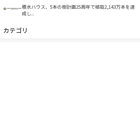
積水ハウス、5本の樹計画25周年で植栽2,143万本を達
成し...
カテゴリ
住宅業界動向
省エネ情報
デジタルツール情報
未分類