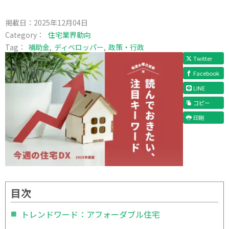
掲載日：
2025年12月04日
Category：
住宅業界動向
Tag：
補助金
ディベロッパー
政策・行政
Twitter
Facebook
LINE
コピー
印刷
目次
トレンドワード：アフォーダブル住宅