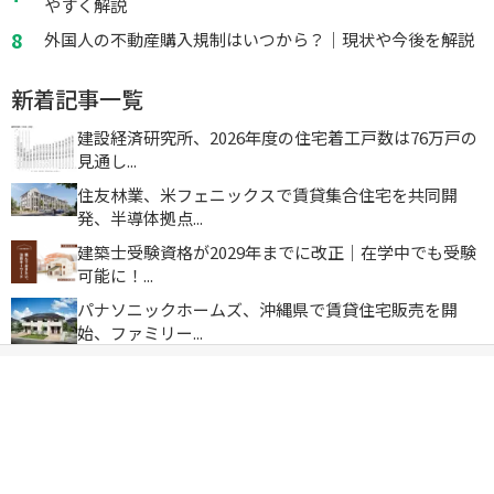
やすく解説
外国人の不動産購入規制はいつから？｜現状や今後を解説
新着記事一覧
建設経済研究所、2026年度の住宅着工戸数は76万戸の
見通し...
住友林業、米フェニックスで賃貸集合住宅を共同開
発、半導体拠点...
建築士受験資格が2029年までに改正｜在学中でも受験
可能に！...
パナソニックホームズ、沖縄県で賃貸住宅販売を開
始、ファミリー...
積水ハウス、高断熱玄関ドアにリサイクルアル
ミ100％のPre...