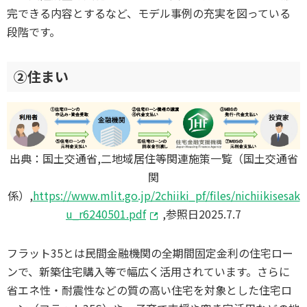
完できる内容とするなど、モデル事例の充実を図っている
段階です。
②住まい
出典：国土交通省,二地域居住等関連施策一覧（国土交通省
関
係）,
https://www.mlit.go.jp/2chiiki_pf/files/nichiikisesak
u_r6240501.pdf
,参照日2025.7.7
フラット35とは民間金融機関の全期間固定金利の住宅ロー
ンで、新築住宅購入等で幅広く活用されています。さらに
省エネ性・耐震性などの質の高い住宅を対象とした住宅ロ