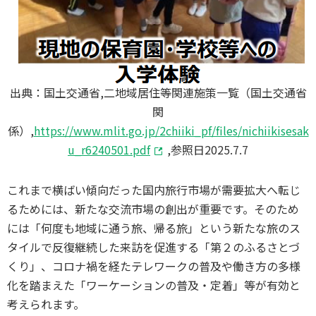
出典：国土交通省,二地域居住等関連施策一覧（国土交通省
関
係）,
https://www.mlit.go.jp/2chiiki_pf/files/nichiikisesak
u_r6240501.pdf
,参照日2025.7.7
これまで横ばい傾向だった国内旅行市場が需要拡大へ転じ
るためには、新たな交流市場の創出が重要です。そのため
には「何度も地域に通う旅、帰る旅」という新たな旅のス
タイルで反復継続した来訪を促進する「第２のふるさとづ
くり」、コロナ禍を経たテレワークの普及や働き方の多様
化を踏まえた「ワーケーションの普及・定着」等が有効と
考えられます。