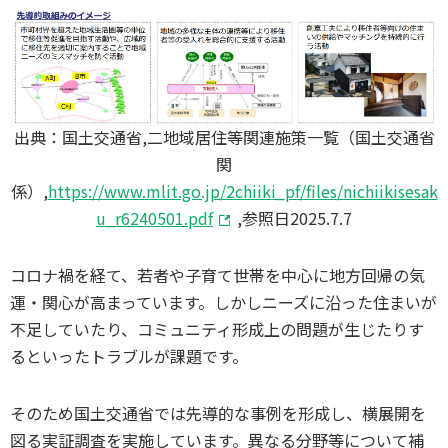
出典：国土交通省,二地域居住等関連施策一覧（国土交通省
関
係）,
https://www.mlit.go.jp/2chiiki_pf/files/nichiikisesak
u_r6240501.pdf
,参照日2025.7.7
コロナ禍を経て、若者や子育て世帯を中心に地方回帰の気
運・関心が高まっています。しかしニーズに沿った住まいが
不足していたり、コミュニティ形成上の問題が生じたりす
るといったトラブルが課題です。
そのため国土交通省では先導的な事例を形成し、横展開を
図る実証調査を実施しています。異なる分野等について補