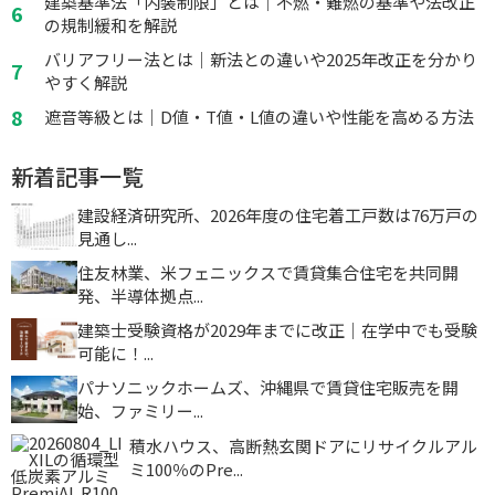
建築基準法「内装制限」とは｜不燃・難燃の基準や法改正
の規制緩和を解説
バリアフリー法とは｜新法との違いや2025年改正を分かり
やすく解説
遮音等級とは｜D値・T値・L値の違いや性能を高める方法
新着記事一覧
建設経済研究所、2026年度の住宅着工戸数は76万戸の
見通し...
住友林業、米フェニックスで賃貸集合住宅を共同開
発、半導体拠点...
建築士受験資格が2029年までに改正｜在学中でも受験
可能に！...
パナソニックホームズ、沖縄県で賃貸住宅販売を開
始、ファミリー...
積水ハウス、高断熱玄関ドアにリサイクルアル
ミ100％のPre...