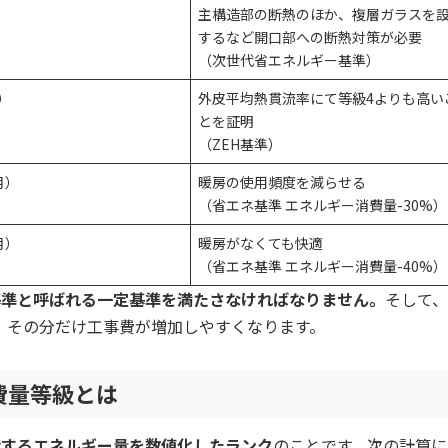
主構造部の断熱のほか、複層ガラスを
するなど開口部への断熱対策が必要
（次世代省エネルギー基準）
月）
外皮平均熱貫流率にて等級4よりも高い
とを証明
（ZEH基準）
月）
暖房の使用頻度を減らせる
（省エネ基準 エネルギー消費量-30%）
月）
暖房がなくても快適
（省エネ基準 エネルギー消費量-40%）
基準と呼ばれる一定基準を満たさなければなりません。
そして
、その分だけ工事費が増加しやすくなります。
費量等級とは
費するエネルギー量を数値化したランク
のことです。次の計算に