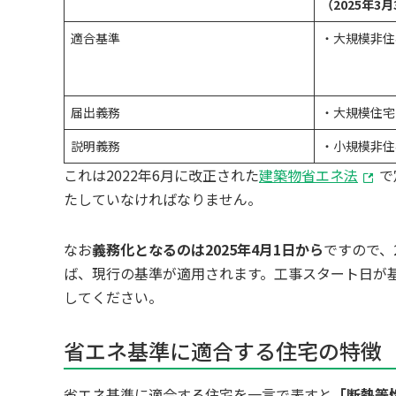
（2025年3
適合基準
・大規模非住
届出義務
・大規模住宅
説明義務
・小規模非住
これは2022年6月に改正された
建築物省エネ法
で
たしていなければなりません。
なお
義務化となるのは2025年4月1日から
ですので、
ば、現行の基準が適用されます。工事スタート日が基
してください。
省エネ基準に適合する住宅の特徴
省エネ基準に適合する住宅を一言で表すと
「断熱等