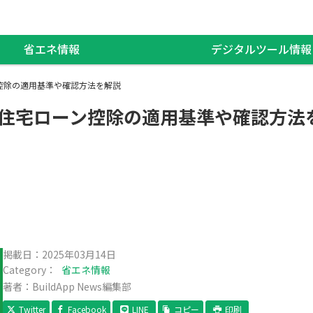
省エネ情報
デジタルツール情報
ン控除の適用基準や確認方法を解説
？住宅ローン控除の適用基準や確認方法
掲載日：
2025年03月14日
Category：
省エネ情報
著者：BuildApp News編集部
Twitter
Facebook
LINE
コピー
印刷