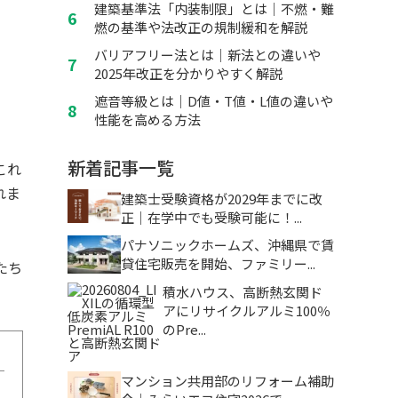
建築基準法「内装制限」とは｜不燃・難
燃の基準や法改正の規制緩和を解説
バリアフリー法とは｜新法との違いや
2025年改正を分かりやすく解説
遮音等級とは｜D値・T値・L値の違いや
性能を高める方法
新着記事一覧
これ
れま
建築士受験資格が2029年までに改
正｜在学中でも受験可能に！...
パナソニックホームズ、沖縄県で賃
貸住宅販売を開始、ファミリー...
たち
積水ハウス、高断熱玄関ド
アにリサイクルアルミ100％
のPre...
マンション共用部のリフォーム補助