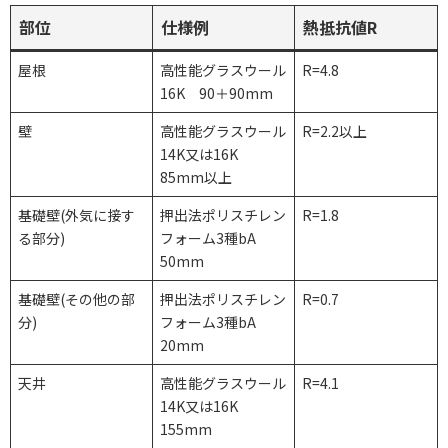
部位
仕様例
熱抵抗値R
屋根
高性能グラスウール
R=4.8
16K 90＋90mm
壁
高性能グラスウール
R=2.2以上
14K又は16K
85mm以上
基礎壁(外気に接す
押出法ポリスチレン
R=1.8
る部分)
フォーム3種bA
50mm
基礎壁(その他の部
押出法ポリスチレン
R=0.7
分)
フォーム3種bA
20mm
天井
高性能グラスウール
R=4.1
14K又は16K
155mm