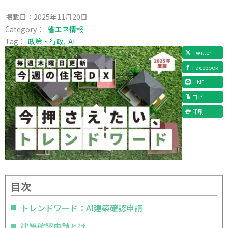
掲載日：
2025年11月20日
Category：
省エネ情報
Tag：
政策・行政
AI
Twitter
Facebook
LINE
コピー
印刷
目次
トレンドワード：AI建築確認申請
建築確認申請とは