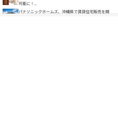
可能に！...
パナソニックホームズ、沖縄県で賃貸住宅販売を開
始、ファミリー...
積水ハウス、高断熱玄関ドアにリサイクルアル
ミ100％のPre...
カテゴリ
住宅業界動向
省エネ情報
デジタルツール情報
未分類