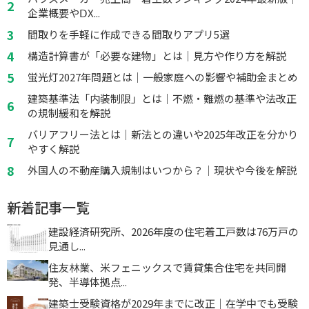
企業概要やⅮX...
間取りを手軽に作成できる間取りアプリ5選
構造計算書が「必要な建物」とは｜見方や作り方を解説
蛍光灯2027年問題とは｜一般家庭への影響や補助金まとめ
建築基準法「内装制限」とは｜不燃・難燃の基準や法改正
の規制緩和を解説
バリアフリー法とは｜新法との違いや2025年改正を分かり
やすく解説
外国人の不動産購入規制はいつから？｜現状や今後を解説
新着記事一覧
建設経済研究所、2026年度の住宅着工戸数は76万戸の
見通し...
住友林業、米フェニックスで賃貸集合住宅を共同開
発、半導体拠点...
建築士受験資格が2029年までに改正｜在学中でも受験