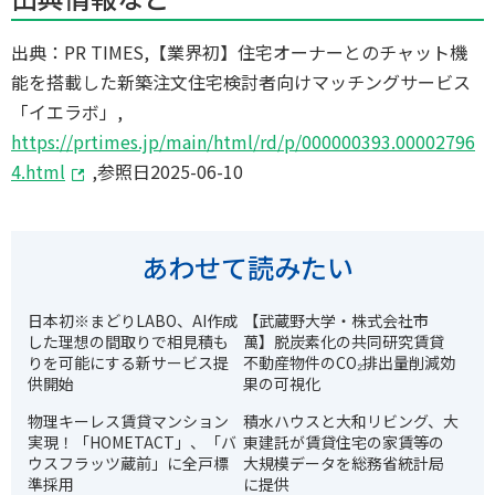
出典：PR TIMES,【業界初】住宅オーナーとのチャット機
能を搭載した新築注文住宅検討者向けマッチングサービス
「イエラボ」,
https://prtimes.jp/main/html/rd/p/000000393.00002796
4.html
,参照日2025-06-10
あわせて読みたい
日本初※まどりLABO、AI作成
【武蔵野大学・株式会社市
した理想の間取りで相見積も
萬】脱炭素化の共同研究賃貸
りを可能にする新サービス提
不動産物件のCO₂排出量削減効
供開始
果の可視化
物理キーレス賃貸マンション
積水ハウスと大和リビング、大
実現！「HOMETACT」、「バ
東建託が賃貸住宅の家賃等の
ウスフラッツ蔵前」に全戸標
大規模データを総務省統計局
準採用
に提供