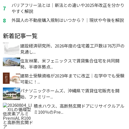
バリアフリー法とは｜新法との違いや2025年改正を分かり
やすく解説
外国人の不動産購入規制はいつから？｜現状や今後を解説
新着記事一覧
建設経済研究所、2026年度の住宅着工戸数は76万戸の
見通し...
住友林業、米フェニックスで賃貸集合住宅を共同開
発、半導体拠点...
建築士受験資格が2029年までに改正｜在学中でも受験
可能に！...
パナソニックホームズ、沖縄県で賃貸住宅販売を開
始、ファミリー...
積水ハウス、高断熱玄関ドアにリサイクルアル
ミ100％のPre...