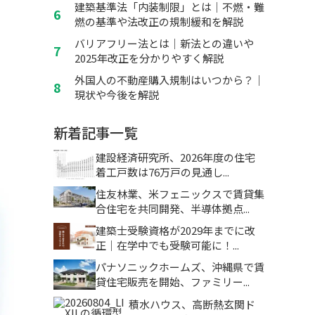
建築基準法「内装制限」とは｜不燃・難
燃の基準や法改正の規制緩和を解説
バリアフリー法とは｜新法との違いや
2025年改正を分かりやすく解説
外国人の不動産購入規制はいつから？｜
現状や今後を解説
新着記事一覧
建設経済研究所、2026年度の住宅
着工戸数は76万戸の見通し...
住友林業、米フェニックスで賃貸集
合住宅を共同開発、半導体拠点...
建築士受験資格が2029年までに改
正｜在学中でも受験可能に！...
パナソニックホームズ、沖縄県で賃
貸住宅販売を開始、ファミリー...
積水ハウス、高断熱玄関ド