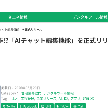
省エネ情報
デジタルツール情報
Iチャット編集機能」を正式リリース
作!?「AIチャット編集機能」を正式リ
掲載日：
2026年05月20日
Category：
住宅業界動向
デジタルツール情報
Tag：
土木
工程管理
企業リリース
AI
DX
アプリ
建設DX
Twitter
Facebook
LINE
コピー
印刷