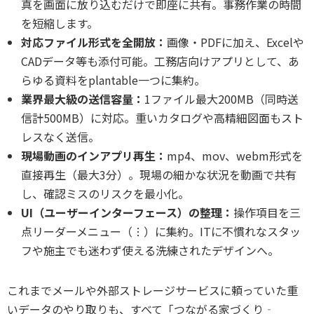
真を画面に放り込むだけで即座に共有。事務作業の時間
を短縮します。
対応ファイル形式を全開放：
画像・PDFに加え、Excelや
CADデータ等も添付可能。工務店向けアプリとして、あ
らゆる資料をplantable一つに集約。
業界最大級の送信容量：
1ファイル最大200MB（同時送
信計500MB）に対応。重いカタログや高精細図面もスト
レスなく送信。
現場動画のインアプリ再生：
mp4、mov、webm形式を
直接再生（最大3分）。現場の細かな状況を動画で共有
し、確認ミスのリスクを最小化。
UI（ユーザーインターフェース）の整理：
操作項目を三
点リーダーメニュー（︙）に集約。ITに不慣れなスタッ
フや施主でも迷わず使える洗練されたデザインへ。
これまでメールや外部ストレージサービスに頼っていた重
いデータのやり取りも、すべて「つながる家づくり‐