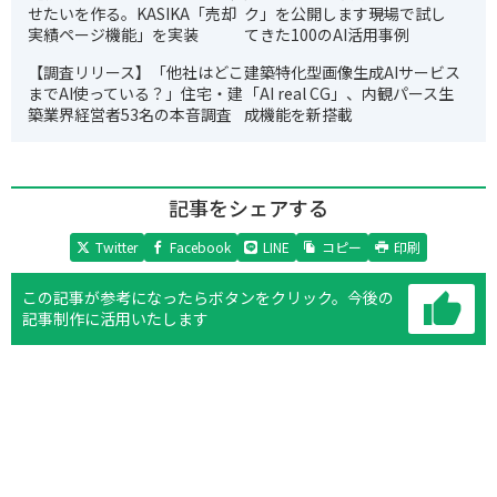
せたいを作る。KASIKA「売却
ク」を公開します――現場で試し
実績ページ機能」を実装
てきた100のAI活用事例
【調査リリース】「他社はどこ
建築特化型画像生成AIサービス
までAI使っている？」住宅・建
「AI real CG」、内観パース生
築業界経営者53名の本音調査
成機能を新搭載
記事をシェアする
Twitter
Facebook
LINE
コピー
印刷
この記事が参考になったらボタンをクリック。
今後の
記事制作に活用いたします