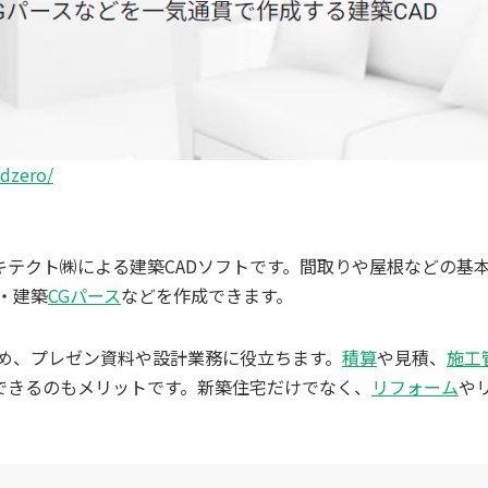
ndzero/
タアーキテクト㈱による建築CADソフトです。間取りや屋根などの基
・建築
CG
パース
などを作成できます。
ため、プレゼン資料や設計業務に役立ちます。
積算
や見積、
施工
できるのもメリットです。新築住宅だけでなく、
リフォーム
や