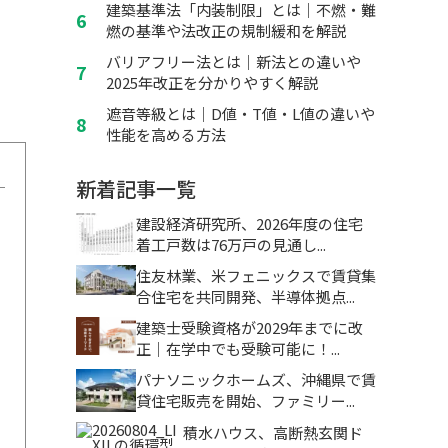
建築基準法「内装制限」とは｜不燃・難
燃の基準や法改正の規制緩和を解説
バリアフリー法とは｜新法との違いや
2025年改正を分かりやすく解説
遮音等級とは｜D値・T値・L値の違いや
性能を高める方法
新着記事一覧
建設経済研究所、2026年度の住宅
着工戸数は76万戸の見通し...
住友林業、米フェニックスで賃貸集
合住宅を共同開発、半導体拠点...
建築士受験資格が2029年までに改
正｜在学中でも受験可能に！...
パナソニックホームズ、沖縄県で賃
貸住宅販売を開始、ファミリー...
積水ハウス、高断熱玄関ド