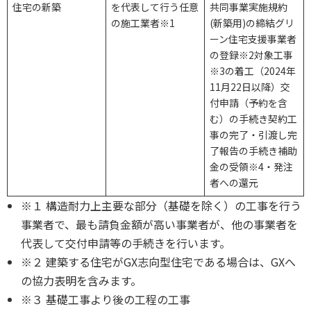
住宅の新築
を代表して行う任意
共同事業実施規約
の施工業者※1
(新築用)の締結グリ
ーン住宅支援事業者
の登録※2対象工事
※3の着工（2024年
11月22日以降）交
付申請（予約を含
む）の手続き契約工
事の完了・引渡し完
了報告の手続き補助
金の受領※4・発注
者への還元
※１ 構造耐力上主要な部分（基礎を除く）の工事を行う
事業者で、最も請負金額が高い事業者が、他の事業者を
代表して交付申請等の手続きを行います。
※２ 建築する住宅がGX志向型住宅である場合は、GXへ
の協力表明を含みます。
※３ 基礎工事より後の工程の工事