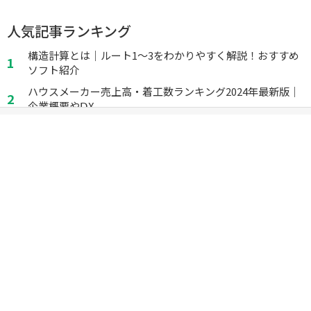
人気記事ランキング
構造計算とは｜ルート1～3をわかりやすく解説！おすすめ
ソフト紹介
ハウスメーカー売上高・着工数ランキング2024年最新版｜
企業概要やⅮX...
間取りを手軽に作成できる間取りアプリ5選
構造計算書が「必要な建物」とは｜見方や作り方を解説
蛍光灯2027年問題とは｜一般家庭への影響や補助金まとめ
建築基準法「内装制限」とは｜不燃・難燃の基準や法改正
の規制緩和を解説
バリアフリー法とは｜新法との違いや2025年改正を分かり
やすく解説
遮音等級とは｜D値・T値・L値の違いや性能を高める方法
新着記事一覧