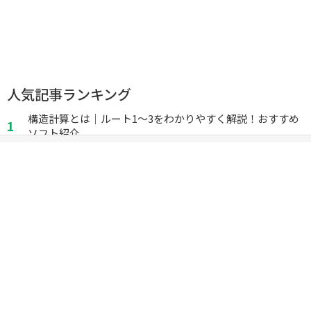
人気記事ランキング
構造計算とは｜ルート1～3をわかりやすく解説！おすすめ
ソフト紹介
ハウスメーカー売上高・着工数ランキング2024年最新版｜
企業概要やⅮX...
間取りを手軽に作成できる間取りアプリ5選
構造計算書が「必要な建物」とは｜見方や作り方を解説
蛍光灯2027年問題とは｜一般家庭への影響や補助金まとめ
建築基準法「内装制限」とは｜不燃・難燃の基準や法改正
の規制緩和を解説
バリアフリー法とは｜新法との違いや2025年改正を分かり
やすく解説