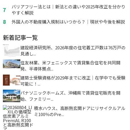
バリアフリー法とは｜新法との違いや2025年改正を分かり
やすく解説
外国人の不動産購入規制はいつから？｜現状や今後を解説
新着記事一覧
建設経済研究所、2026年度の住宅着工戸数は76万戸の
見通し...
住友林業、米フェニックスで賃貸集合住宅を共同開
発、半導体拠点...
建築士受験資格が2029年までに改正｜在学中でも受験
可能に！...
パナソニックホームズ、沖縄県で賃貸住宅販売を開
始、ファミリー...
積水ハウス、高断熱玄関ドアにリサイクルアル
ミ100％のPre...