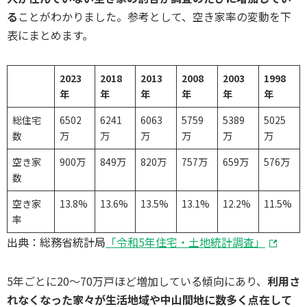
る
ことがわかりました。参考として、空き家率の変動を下
表にまとめます。
2023
2018
2013
2008
2003
1998
年
年
年
年
年
年
総住宅
6502
6241
6063
5759
5389
5025
数
万
万
万
万
万
万
空き家
900万
849万
820万
757万
659万
576万
数
空き家
13.8%
13.6%
13.5%
13.1%
12.2%
11.5%
率
出典：総務省統計局
「令和5年住宅・土地統計調査」
5年ごとに20〜70万戸ほど増加している傾向にあり、
利用さ
れなくなった家々が生活地域や中山間地に数多く点在して