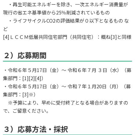
・再生可能エネルギーを除き、一次エネルギー消費量が
現行の省エネ基準値から25％削減されているもの
・ライフサイクルCO2の評価結果が０以下となるもの な
ど
[4]ＬＣＣＭ低層共同住宅部門（共同住宅）：概ね[3]と同様
２）応募期間
・令和６年５月17日（金）～ 令和６年７月 ３日（水）（募
集部門：[1][2][4]）
・令和６年５月17日（金）～ 令和７年１月20日（月）（募
集部門：[3]※）
※予算により、早めに受付終了となる場合がありますの
で、ご留意ください。
３）応募方法・採択