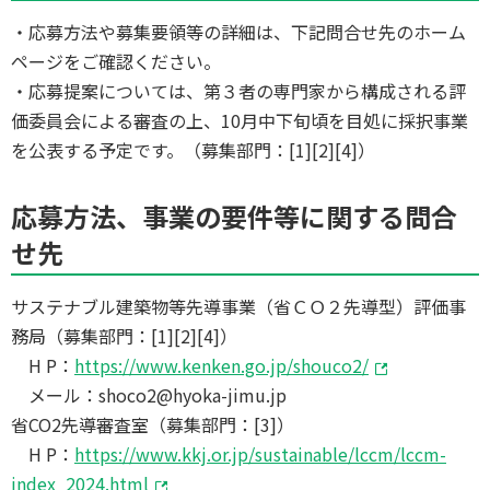
・応募方法や募集要領等の詳細は、下記問合せ先のホーム
ページをご確認ください。
・応募提案については、第３者の専門家から構成される評
価委員会による審査の上、10月中下旬頃を目処に採択事業
を公表する予定です。（募集部門：[1][2][4]）
応募方法、事業の要件等に関する問合
せ先
サステナブル建築物等先導事業（省ＣＯ２先導型）評価事
務局（募集部門：[1][2][4]）
H P：
https://www.kenken.go.jp/shouco2/
メール：shoco2@hyoka-jimu.jp
省CO2先導審査室（募集部門：[3]）
H P：
https://www.kkj.or.jp/sustainable/lccm/lccm-
index_2024.html